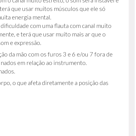
 o canal muito estreito, o som será instável e
 terá que usar muitos músculos que ele só
uita energia mental.
dificuldade com uma flauta com canal muito
mente, e terá que usar muito mais ar que o
 som e expressão.
ção da mão com os furos 3 e 6 e/ou 7 fora de
inados em relação ao instrumento.
hados.
rpo, o que afeta diretamente a posição das