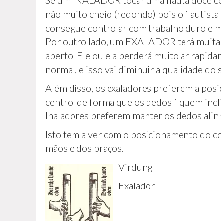
Se um INALADOR tocar uma flauta doce com
não muito cheio (redondo) pois o flautista
consegue controlar com trabalho duro e m
Por outro lado, um EXALADOR terá muita 
aberto. Ele ou ela perderá muito ar rapida
normal, e isso vai diminuir a qualidade do
Além disso, os exaladores preferem a posi
centro, de forma que os dedos fiquem incl
Inaladores preferem manter os dedos alin
Isto tem a ver com o posicionamento do co
mãos e dos braços.
Virdung
Exalador