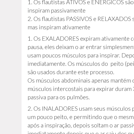
1. Os flautistas ATIVOS e ENÉRGICOS sã
inspiram passivamente
2. Os flautistas PASSIVOS e RELAXADOS 
mas inspiram ativamente
1. Os EXALADORES expiram ativamente co
pausa, eles deixam o ar entrar simplesmen
usam poucos músculos para inspirar. Depoi
imediatamente. Os músculos do peito (peit
são usados durante este processo.
Os músculos abdominais apenas mantém os
músculos intercostais para expirar duram 
passiva para os pulmões.
2. Os INALADORES usam seus músculos pei
um pouco peito, e permitindo que o mesmo
após a inspiração, depois soltam o ar pass
imediatamente depois que o ar saiu dos p