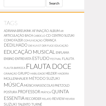
S
E
A
R
C
TAGS
H
AFINAÇÃO
ADRIANA BREUKINK
ALBUM
AR
CD
ARTICULAÇÃO
BACH
CENTRO SUZUKI
CABOCLO
COMO FAZER
CRIANÇA
COMUNICAÇÃO
DEDILHADO
DIE KUNST DER FUGE
EDUCAÇÃO
EDUCAÇÃO MUSICAL
ENFLAMA
ESTUDO
FLAUTA
ENSINO
ENTREVISTA
FESTIVAL
FLAUTA DOCE
FLAUTA BARROCA
GRUPO
HELDER
GRAVAÇÃO
HABILIDADE
MADEIRA
MÉTODO SUZUKI
MOLLENHAUER
MÚSICA
MÚSICA NAS ESCOLAS
PAETZOLD
QUINTA
PROFESSOR
POSTURA
PRÁTICA
ESSENTIA
REVIEW
RECORDER
RELATO
REVIEW
SUZUKI
TURNÊ
TALENTO