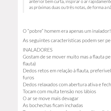
anterior bem curta, inspirar o ar rapidamen
as próximas duas ou três notas, de forma a 
O “pobre” homem era apenas um inalador!
As seguintes características podem ser pe
INALADORES
Gostam de se mover muito mas a flauta p
flauta)
Dedos retos em relação à flauta, preferi
furos
Dedos relaxados com abertura ativa e fec
Tocam com muita tensão nos lábios
O ar se move mais devagar
As bochechas ficam inchadas