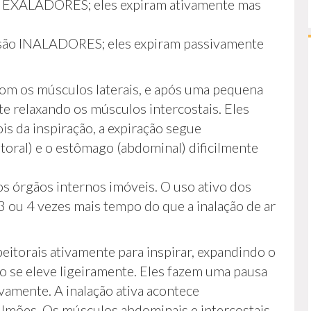
o EXALADORES; eles expiram ativamente mas
são INALADORES; eles expiram passivamente
m os músculos laterais, e após uma pequena
te relaxando os músculos intercostais. Eles
s da inspiração, a expiração segue
oral) e o estômago (abdominal) dificilmente
 órgãos internos imóveis. O uso ativo dos
3 ou 4 vezes mais tempo do que a inalação de ar
torais ativamente para inspirar, expandindo o
 se eleve ligeiramente. Eles fazem uma pausa
ivamente. A inalação ativa acontece
ulmões. Os músculos abdominais e intercostais