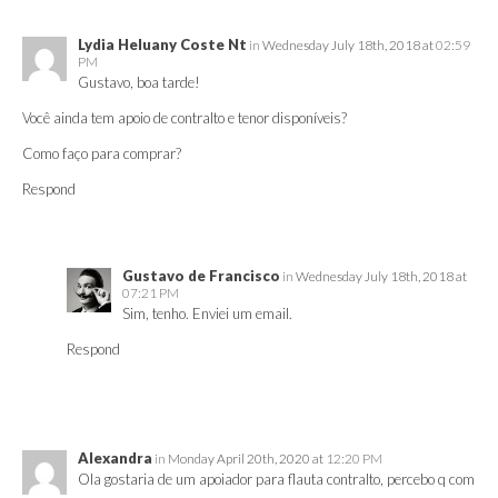
Lydia Heluany Coste Nt
in
Wednesday July 18th, 2018 at
02:59
PM
Gustavo, boa tarde!
Você ainda tem apoio de contralto e tenor disponíveis?
Como faço para comprar?
Respond
Gustavo de Francisco
in
Wednesday July 18th, 2018 at
07:21 PM
Sim, tenho. Enviei um email.
Respond
Alexandra
in
Monday April 20th, 2020 at
12:20 PM
Ola gostaria de um apoiador para flauta contralto, percebo q com