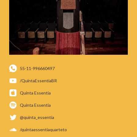
55-11-996660497
/QuintaEssentiaBR
Quinta Essentia
Quinta Essentia
@quinta_essentia
/quintaessentiaquarteto