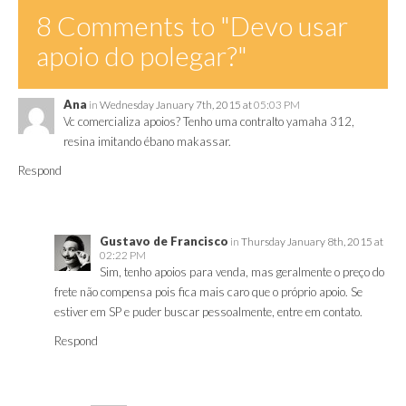
8 Comments to
"Devo usar
apoio do polegar?"
Ana
in
Wednesday January 7th, 2015 at
05:03 PM
Vc comercializa apoios? Tenho uma contralto yamaha 312,
resina imitando ébano makassar.
Respond
Gustavo de Francisco
in
Thursday January 8th, 2015 at
02:22 PM
Sim, tenho apoios para venda, mas geralmente o preço do
frete não compensa pois fica mais caro que o próprio apoio. Se
estiver em SP e puder buscar pessoalmente, entre em contato.
Respond