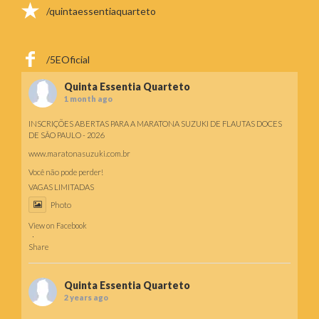
/quintaessentiaquarteto
/5EOficial
Quinta Essentia Quarteto
1 month ago
INSCRIÇÕES ABERTAS PARA A MARATONA SUZUKI DE FLAUTAS DOCES
DE SÃO PAULO - 2026
www.maratonasuzuki.com.br
Você não pode perder!
VAGAS LIMITADAS
Photo
View on Facebook
·
Share
Quinta Essentia Quarteto
2 years ago