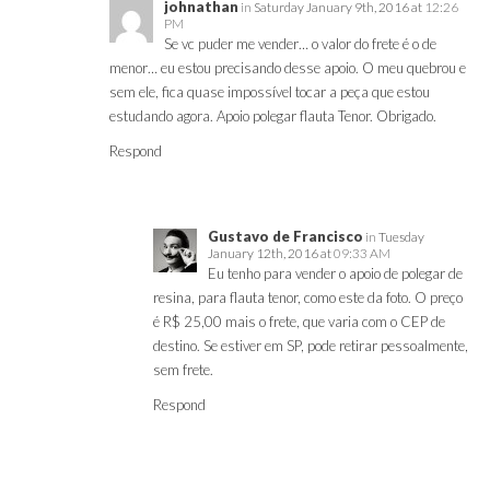
johnathan
in
Saturday January 9th, 2016 at
12:26
PM
Se vc puder me vender… o valor do frete é o de
menor… eu estou precisando desse apoio. O meu quebrou e
sem ele, fica quase impossível tocar a peça que estou
estudando agora. Apoio polegar flauta Tenor. Obrigado.
Respond
Gustavo de Francisco
in
Tuesday
January 12th, 2016 at
09:33 AM
Eu tenho para vender o apoio de polegar de
resina, para flauta tenor, como este da foto. O preço
é R$ 25,00 mais o frete, que varia com o CEP de
destino. Se estiver em SP, pode retirar pessoalmente,
sem frete.
Respond