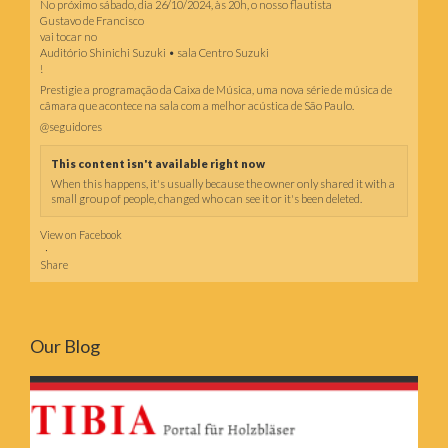
No próximo sábado, dia 26/10/2024, às 20h, o nosso flautista
Gustavo de Francisco
vai tocar no
Auditório Shinichi Suzuki • sala Centro Suzuki
!
Prestigie a programação da Caixa de Música, uma nova série de música de
câmara que acontece na sala com a melhor acústica de São Paulo.
@seguidores
This content isn't available right now
When this happens, it's usually because the owner only shared it with a
small group of people, changed who can see it or it's been deleted.
View on Facebook
·
Share
Our Blog