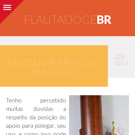
Toggle navigation
FLAUTADOCE
BR
03/
DEVO USAR APOIO DO
02/14
POLEGAR?
Tenho percebido
muitas dúvidas a
respeito da posição do
apoio para polegar, seu
uso, e como isso pode