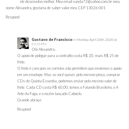
ele desenvolvo melhor. Meu email
xanda72@yahoo.com.br
meu
nome Alexandra, gostaria de saber valor meu CEP 13026-001
Respond
Gustavo de Francisco
in
Monday April 20th, 2020 at
01:53 PM
Olá Alexandra.
O apoio de polegar para a contralto custa R$ 20, mais R$ 25 de
frete.
O frete é caro pois os correios não permitem que enviemos o apoio
em um envelope. Mas se você quiser, pelo mesmo preço, comprar
CDs do Quinta Essentia, podemos enviar pelo mesmo valor de
frete. Cada CD custa R$ 60,00, temos o Falando Brasileiro, o A
Arte da Fuga, e o recém lançado Caboclo.
Grande abraço
Respond